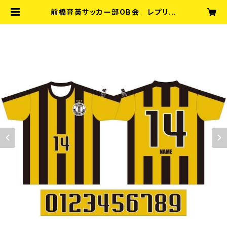
前橋育英サッカー部OB会 レプリカ
ユニフォーム(FP) | ikueiob