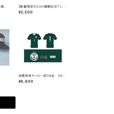
応援T
【数量限定】103th優勝記念Tシャ
ツ / 戦績Ver.
¥2,500
前橋育英サッカー部OB会 GKレ
プリカユニフォーム
¥6,600