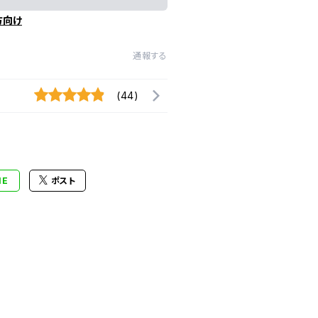
方向け
通報する
(44)
NE
ポスト