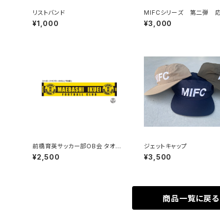
リストバンド
MIFCシリーズ 第二弾 
シャツ（再販）
¥1,000
¥3,000
前橋育英サッカー部OB会 タオル
ジェットキャップ
マフラー
¥2,500
¥3,500
商品一覧に戻る